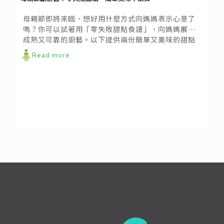
母親節即將來臨，想好用什麼方式向媽媽表示心意了
嗎？你可以試著用「零失敗甜點食譜」，向媽媽展現
成熟又可靠的廚藝。以下提供兩份簡單又美味的甜點
食譜，快來發揮你內心潛藏的小當家本領！
Read more