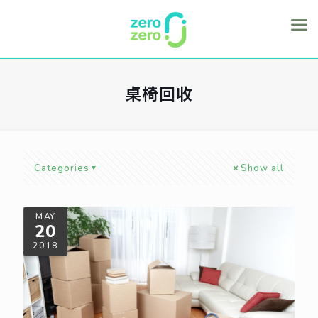
桌椅回收
Categories
Show all
MAY
20
2018