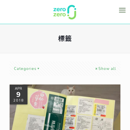
標籤
Categories
Show all
APR
9
2018