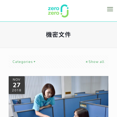
機密文件
Categories
Show all
NOV
27
2018