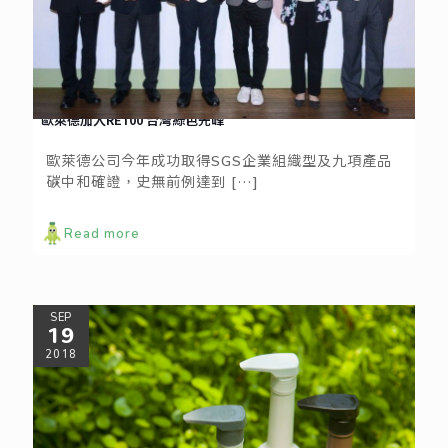
歐萊德加入RE100 台灣綠色先峰
歐萊德公司今年成功取得SGS企業組織型及九項產品
碳中和確證，史無前例達到
[…]
Read more
SEP
19
2018