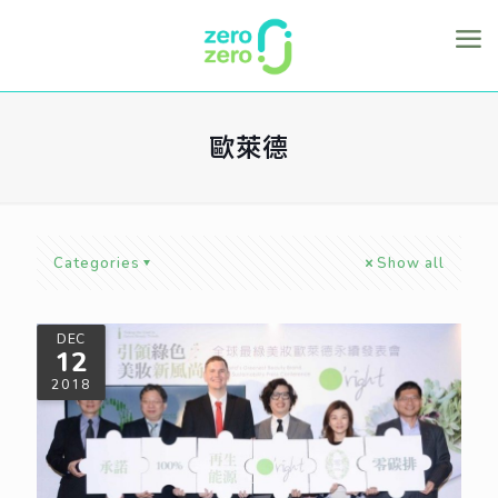
歐萊德
Categories
Show all
DEC
12
2018