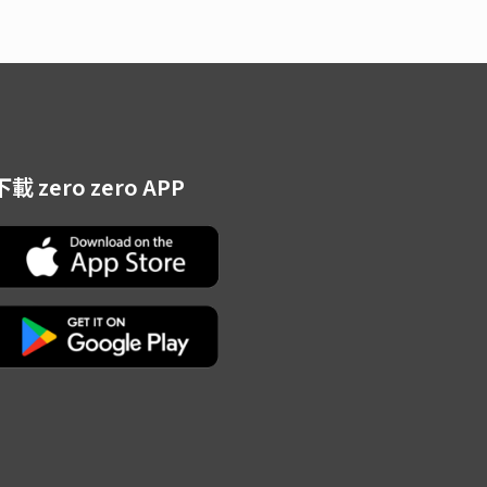
下載 zero zero APP