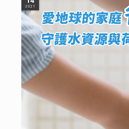
14
2021
必學！愛地球的家庭省水10招，守護水
西方經濟學者認為，人類在經濟活動中，將污水整治成飲用水
吧！