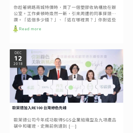
你趁著網路商城特價時，買了一個塑膠收納櫃放在辦
公室。工作桌頓時煥然一新，引來周遭的同事探頭稱
讚。「這個多少錢？」、「這在哪裡買？」你對這些
問題能夠侃侃而談，卻不一定接得住這樣的提問：
Read more
「這可以回收嗎？」
DEC
12
2018
歐萊德加入RE100 台灣綠色先峰
歐萊德公司今年成功取得SGS企業組織型及九項產品
碳中和確證，史無前例達到
[…]