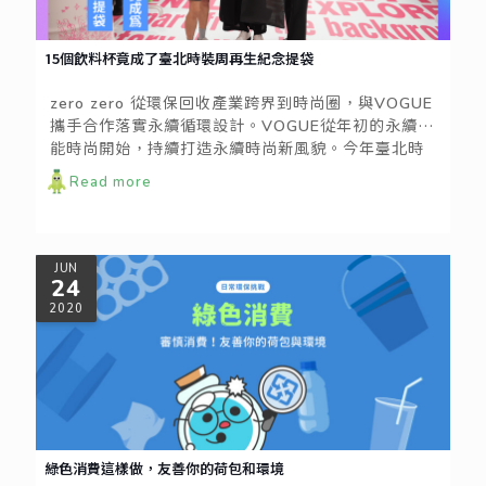
15個飲料杯竟成了臺北時裝周再生紀念提袋
zero zero 從環保回收產業跨界到時尚圈，與VOGUE
攜手合作落實永續循環設計。VOGUE從年初的永續機
能時尚開始，持續打造永續時尚新風貌。今年臺北時
裝週 x VOGUE Fashion’s Night Out的再生紀念提
Read more
袋由15個PP材質手搖飲料杯再製而成，zero zero顛
覆大眾對塑膠的既定印象，提供再生材料新選擇，成
了解決環境問題的方法之一，然而落實回收分類後的
再次創造，是推動永續循環的無形力量。
JUN
24
2020
綠色消費這樣做，友善你的荷包和環境