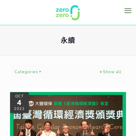
永續
Categories
Show all
OCT
4
2022