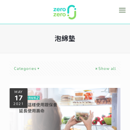
泡綿墊
Categories
Show all
MAY
17
2021