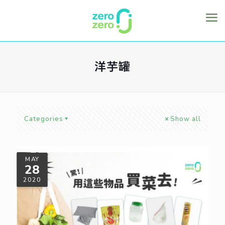
洋芋罐
Categories
Show all
MAY
28
2020