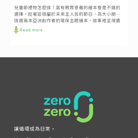
兒童節禮物怎麼挑？富有教育意義的繪本會是不錯的
選擇。趁著這個屬於未來主人翁的節日，為大小朋友
挑選兩本亞洲創作者的環保主題繪本，故事裡呈現遺
落在自然環境、以及城市的人造廢棄物，如何影響和
Read more
我們共生在這片土地上的生物們。現實的環境問題也
許太過殘酷，不如把真相軟化為寓意，讓孩子在故事
裡悠遊想像；畫筆下引發的思考，也許是更溫柔強大
的。
讓循環成為日常。