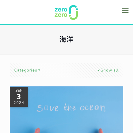
海洋
Categories
Show all
SEP
3
2024