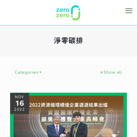
淨零碳排
Categories
Show all
NOV
16
2022