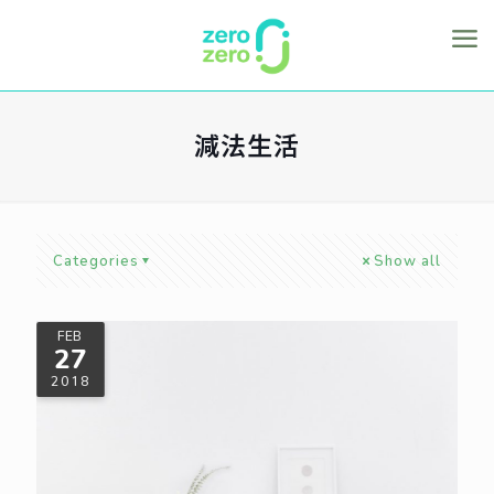
減法生活
Categories
Show all
FEB
27
2018