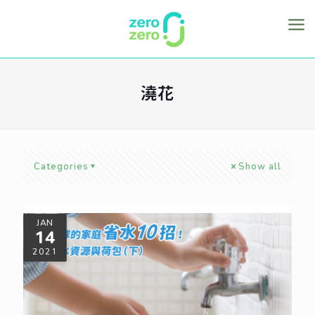
澆花
Categories
Show all
JAN
14
2021