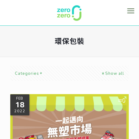
環保包裝
Categories
Show all
FEB
18
2022