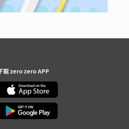
下載 zero zero APP