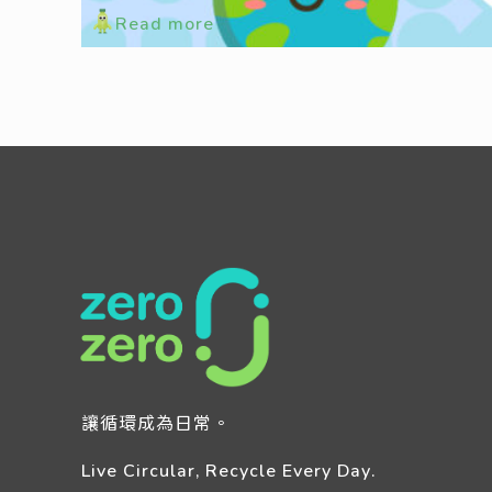
Read more
讓循環成為日常。
Live Circular, Recycle Every Day.