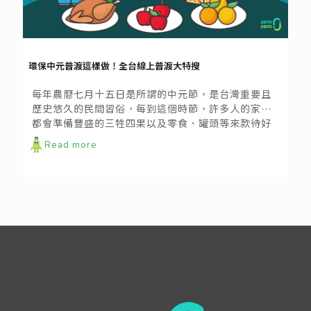
環保中元普渡這樣做！全台線上普渡大特搜
每年農曆七月十五日是所謂的中元節，是台灣重要且
歷史悠久的民間習俗，每到這個時節，許多人的家裡
都會準備豐盛的三牲四果以及零食、罐頭等來款待好
兄弟，過程中還要燒香、燒紙錢，表達誠意。不過已
Read more
經有許多專家學者與環保人士針對燒香的祭祀方式提
出反思，家戶與宮廟同時大規模的祭祀過程中，燃燒
釋放的PM2.5與有毒物質，所造成的空氣汙染不容小
覷。我們不妨可以尋找新的方式，在心意不變的前提
下，改變方法，一樣可以揪好兄弟一起歡度中元節
哦！以下提供五個改變行動，今年，可以來點不一樣
的普渡風格哦！