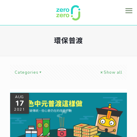
環保普渡
Categories
Show all
AUG
17
2021