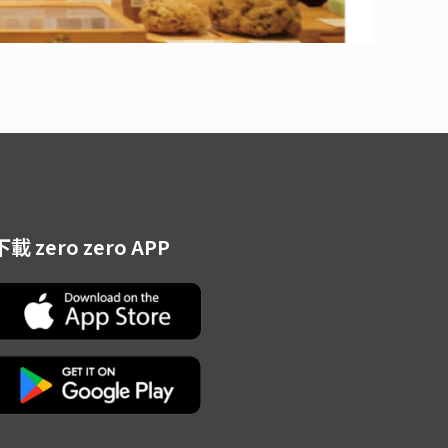
下載 zero zero APP