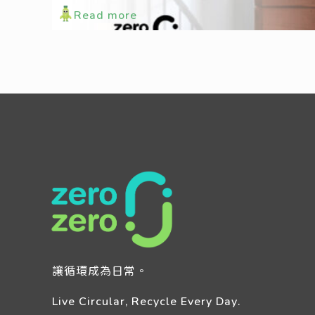
Read more
讓循環成為日常。
Live Circular, Recycle Every Day.