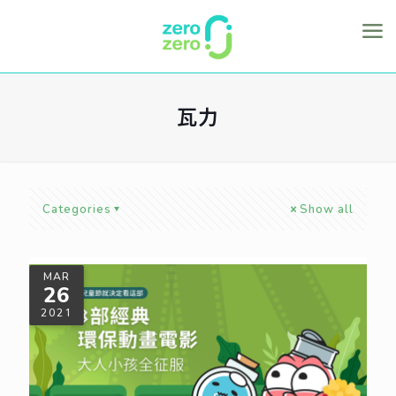
瓦力
Categories
Show all
MAR
26
2021