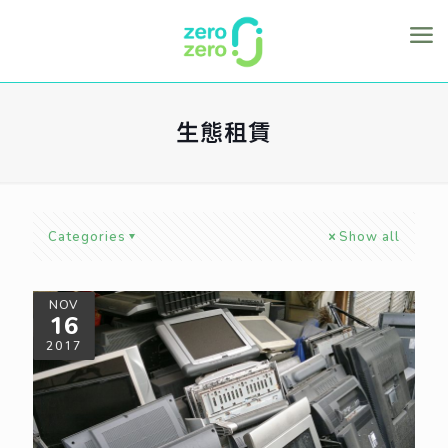
生態租賃
Categories
Show all
NOV
16
2017