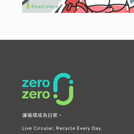
Read more
讓循環成為日常。
Live Circular, Recycle Every Day.