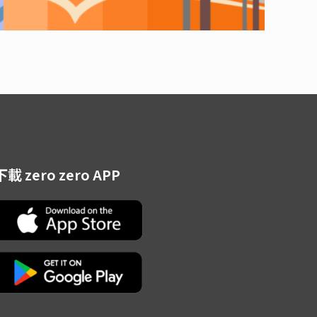
下載 zero zero APP