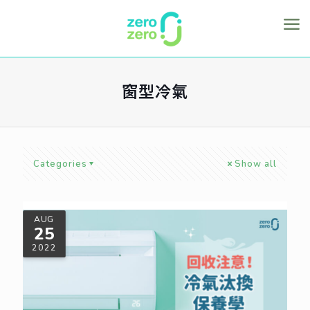
窗型冷氣
Categories
Show all
AUG
25
2022