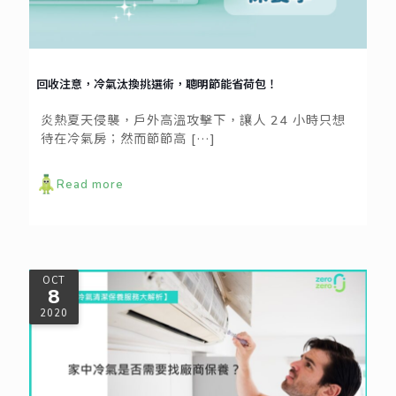
回收注意，冷氣汰換挑選術，聰明節能省荷包！
炎熱夏天侵襲，戶外高溫攻擊下，讓人 24 小時只想
待在冷氣房；然而節節高
[…]
Read more
OCT
8
2020