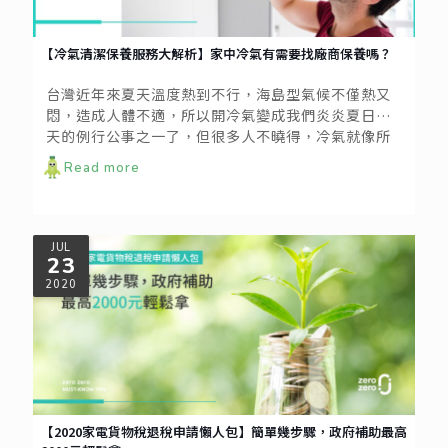
【冷氣清潔保養服務大解析】家中冷氣有需要找廠商保養嗎？
台灣近年來夏天溫度熱到不行，海島型氣候不僅熱又
悶，造成人體不適，所以開冷氣變成我們炎炎夏日每
天的例行公事之一了，但很多人不曉得，冷氣就像所
有的工具一樣，都需要定期保養，才能確保冷氣能在
Read more
您需要時正常運作呦! 究竟冷氣是否需要找廠商保養清
潔呢? 其實阿，真正的髒污以及黴菌甚至是引起過敏
原的有害物質都藏在更內層的冷排或是冷氣的風扇
中。然而這部分的清潔很難由我們自己DIY清洗，而是
JUL
23
需要專業的技師拆結構後，用高壓水柱才能清洗到。
以下小編整理出是否找廠商保養Q&A，一起來看看吧!
2020
【2020家電貨物稅退稅申請懶人包】簡單幾步驟，政府補助最高