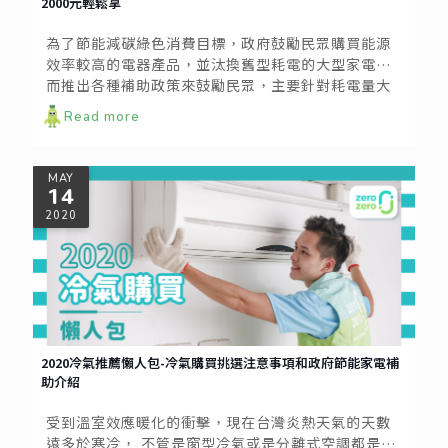
2000元輕鬆拿
為了節能減碳綠色消費目標，政府鼓勵民眾購買能源
效率較高的電器產品，並汰換舊型耗電的大型家電，
而推出各種補助政策來鼓勵民眾，主要針對耗電量大
的冷氣空調和冰箱進行補助。政府去年針對節能家電
Read more
推出主要的兩大補助方案，分別為汰舊換新補助以及
貨物退稅補助。汰舊換新補助需要檢附就家電更換證
明及新家電購買證明，不過目前各地方政府已陸續截
MAY
止申請。目前想購買節能家電的朋友們可以把握貨物
14
退稅補助，申請期限從2019年6月15日後到2021年
2020
6月14日止，不需汰換證明只需要節能1、2級標章冷
氣、冰箱及除濕機的購買證明，最高可領取兩千元補
助。
2020冷氣推薦懶人包-冷氣購買挑選注意事項和政府節能家電補
助介紹
受到溫室效應暖化的衝擊，現在台灣炎熱天氣的天數
遠多於寒冷， 不管是窗型冷氣或是分離式空調都是家