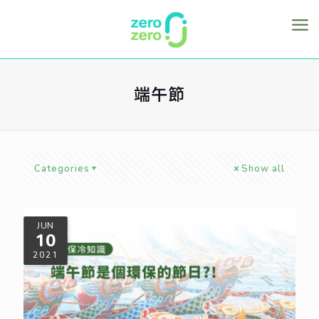
端午節
Categories
Show all
JUN
10
2021