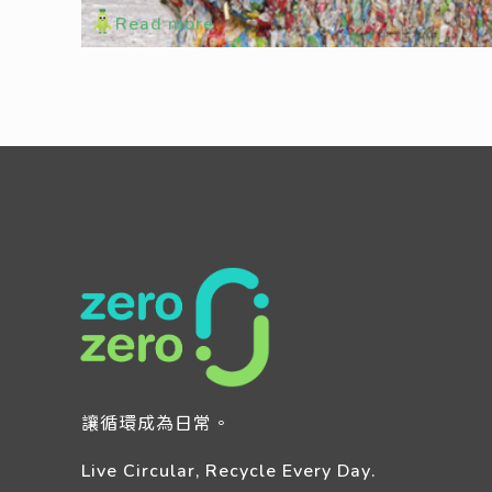
Read more
讓循環成為日常。
Live Circular, Recycle Every Day.