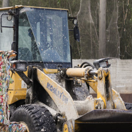
完即丟的特性，使得製造量和消費量不斷攀升，然而這些標示著環保標章的紙容
一成。而紙容器回收率會如此低，也在在說明了回收體系出現問題，但是是民眾