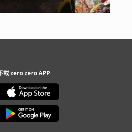
下載 zero zero APP