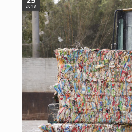
25
2018
紙容器 善於偽裝的紙張異類
隨著台灣外食族群增加，紙餐具、紙杯也因為其方便使用、用
年用量將近80億個，然而回收量只有8億個左右，大約只佔了