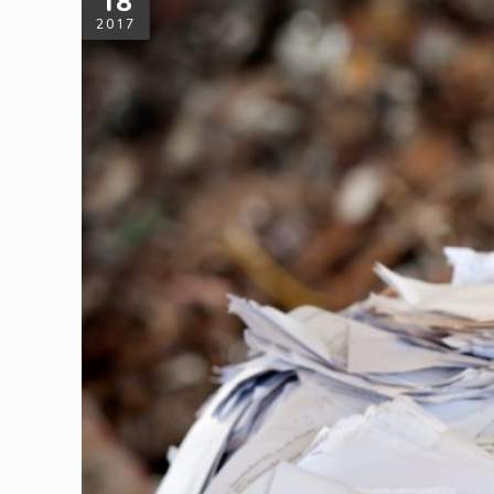
18
2017
【回收不求人】城市環保店紙類回收小撇
舊報紙、舊書刊、影印紙、DM傳單、紙餐具、包裝紙盒...
有效率，請務必先自行分類收納。