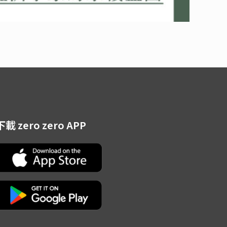
下載 zero zero APP