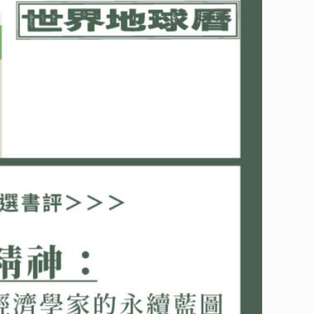
會的理想與實踐；綠色精神，描繪的是以綠色經濟觀點思考政