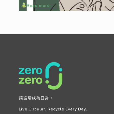
Read more
讓循環成為日常。
Live Circular, Recycle Every Day.