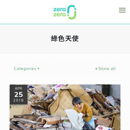
綠色天使
Categories
Show all
APR
25
2018