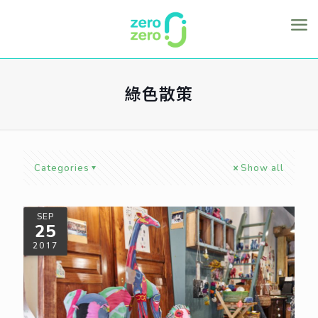
綠色散策
Categories
Show all
SEP
25
2017