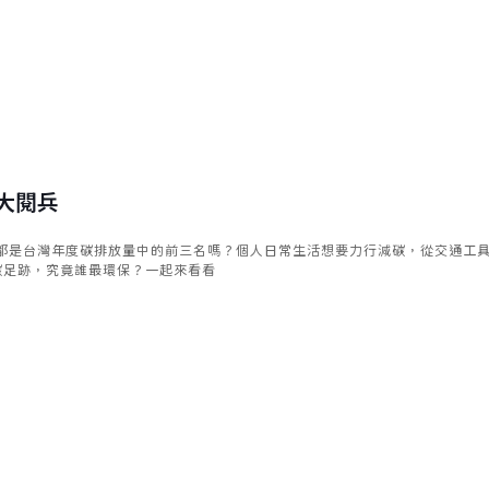
大閱兵
來都是台灣年度碳排放量中的前三名嗎？個人日常生活想要力行減碳，從交通工
碳足跡，究竟誰最環保？一起來看看