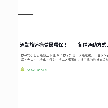
MAY
11
2021
通勤族這樣做最環保！──各種通勤方式
你平常都怎麼通勤上下班/學？你可知道「交通運輸」一直以
運、火車、汽機車、電動汽機車各種通勤交通工具的碳排放與
Read more