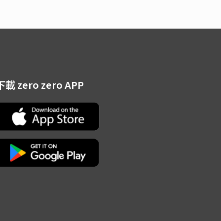
下載 zero zero APP