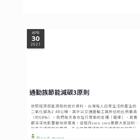
APR
30
2021
通勤族節能減碳3原則
依照經濟部能源局的統計資料，台灣每人日常生活所產生的
二氧化碳為2.48公噸，其中以交通運輸工具所佔的比例最高
（約58%）。我們每天食衣住行育樂的各種「選擇」，其實
都深深地影響著地球環境。這個月zero zero要跟大家談的，
就是交通運輸的選擇，為大家整理通勤族交通運輸如何厲行
環保的三大原則！
Read more