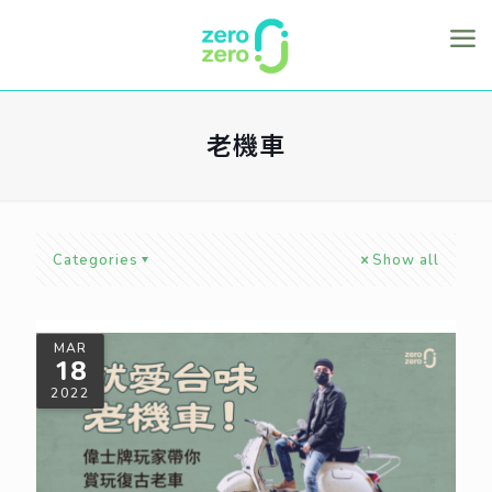
老機車
Categories
Show all
MAR
18
2022