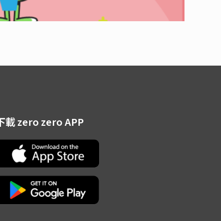
下載 zero zero APP