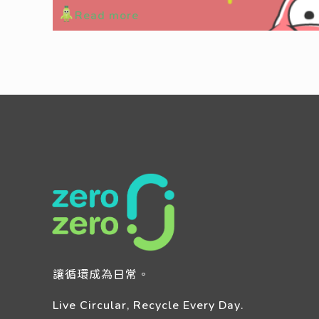
Read more
讓循環成為日常。
Live Circular, Recycle Every Day.