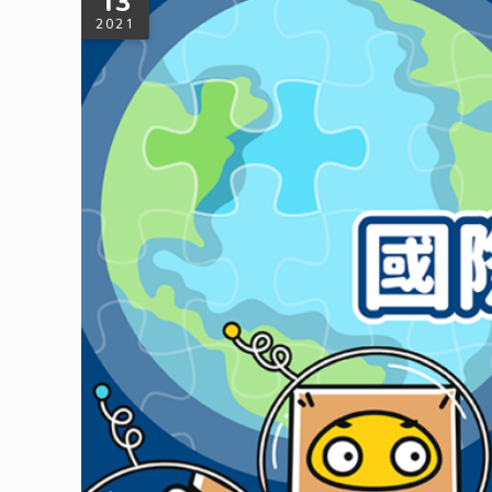
13
2021
9/16 國際臭氧層保護日：守護臭氧層，
想想有多久沒有重新複習臭氧層對環境、人類的重要性了呢？