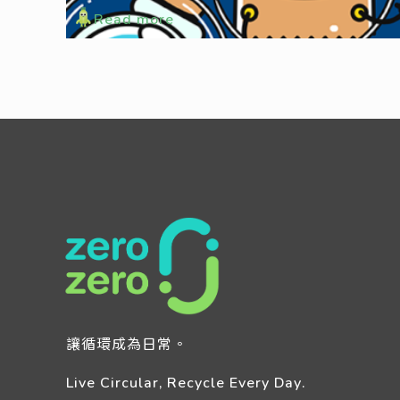
Read more
讓循環成為日常。
Live Circular, Recycle Every Day.