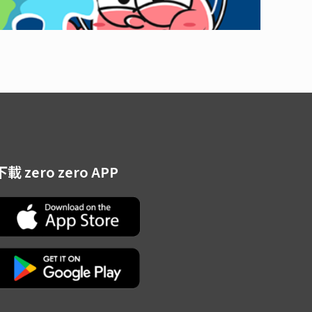
下載 zero zero APP