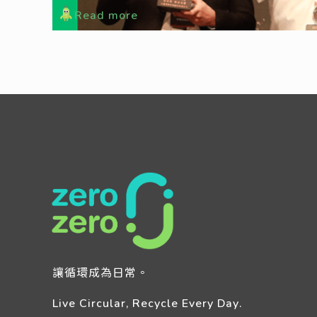
Read more
讓循環成為日常。
Live Circular, Recycle Every Day.