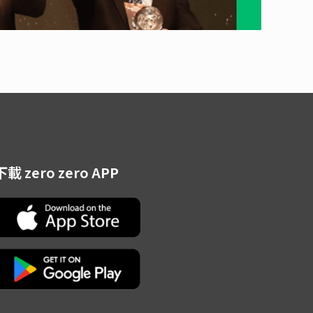
下載 zero zero APP