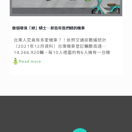
做個環保「綠」騎士—那些年我們騎的機車
台灣人究竟有多愛機車？！依照交通部數據統計
（2021年12月資料）台灣機車登記輛數高達
14,266,920輛，每10人裡面約有6人擁有一台機
車！出生人口逐年下降，但機車數量卻不增反減。價
Read more
格實惠、方便停車、機動性高的優點讓台灣人戒不掉
所謂的「機車情節」。只要有一台機車，無論日常採
買、上下班通勤、出遊社交，幾乎都能完成多數的往
來所需。