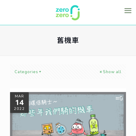
舊機車
Categories
Show all
MAR
14
2022