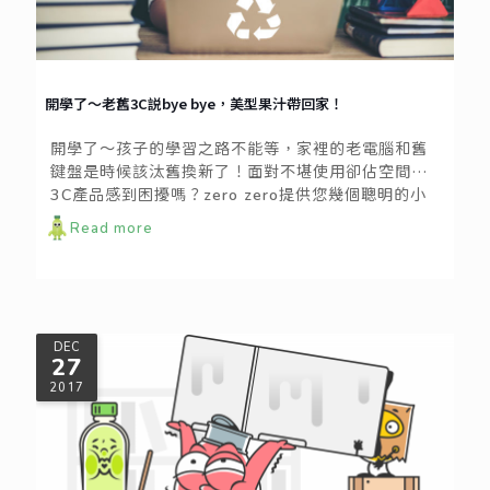
開學了～老舊3C説bye bye，美型果汁帶回家！
開學了～孩子的學習之路不能等，家裡的老電腦和舊
鍵盤是時候該汰舊換新了！面對不堪使用卻佔空間的
3C產品感到困擾嗎？zero zero提供您幾個聰明的小
招數，讓您輕鬆斷捨離，不只跟討人厭的舊物say
Read more
goodbye，還有機會獲得 #隨我型果汁機 和 #保溫便
當袋！
DEC
27
2017