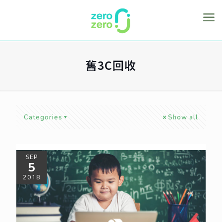
舊3C回收
Categories
Show all
SEP
5
2018