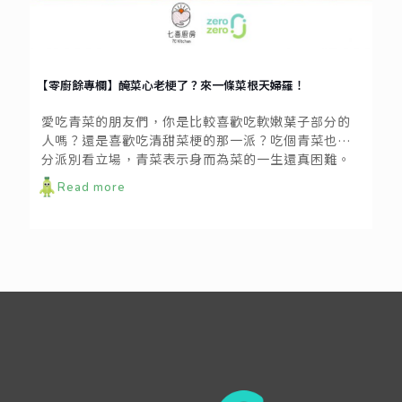
【零廚餘專欄】醃菜心老梗了？來一條菜根天婦羅！
愛吃青菜的朋友們，你是比較喜歡吃軟嫩葉子部分的
人嗎？還是喜歡吃清甜菜梗的那一派？吃個青菜也要
分派別看立場，青菜表示身而為菜的一生還真困難。
然而對一般人來說，菜梗雖甜，但要料理硬梆梆的部
Read more
分也是有點小麻煩又不知該如何是好的麻煩事；如果
只是把各種菜梗拿來熬湯底或是都拿來做醃漬菜心，
感覺又太千篇一律了，對不對啊～！