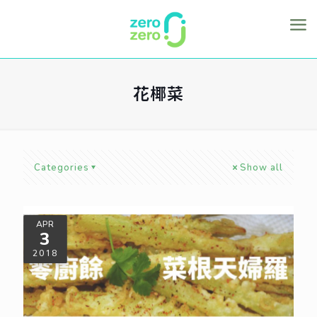
花椰菜
Categories
Show all
APR
3
2018