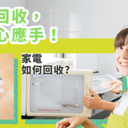
覺得頭疼？可別懶惰就一股腦扔進垃圾桶，做好分類與整理，才能為飽餐一頓寫下