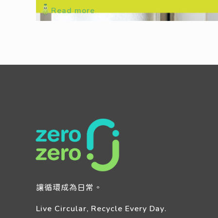
Read more
讓循環成為日常。
Live Circular, Recycle Every Day.