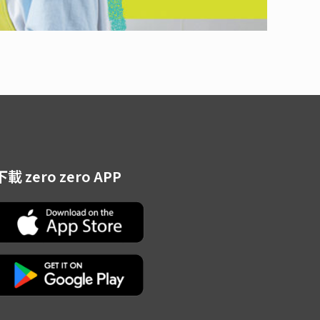
下載 zero zero APP