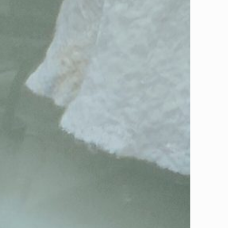
用，正所謂「資源放錯地方變垃圾；垃圾放對地方變資源」，快