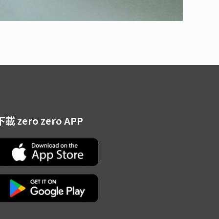
下載 zero zero APP