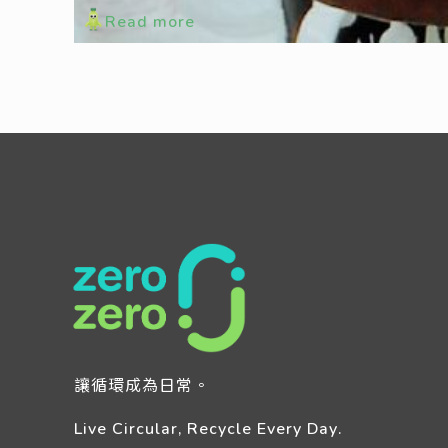
Read more
讓循環成為日常。
Live Circular, Recycle Every Day.