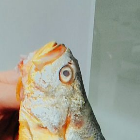
不塑之客的家庭回收秘笈３式
，小編在此也幫大家收錄了居家主題，身邊即將被丟棄的物品靈機一動即可再利
良品，讓大家在新的一年也能夠驕傲地當個不塑之客！