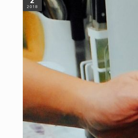
2
2018
零食袋買魚、牛奶盒收納、行李箱買菜！
在不塑之客潛水已久，總會看到許多令人拍案叫絕的不塑妙招
來看看瀕臨丟棄的零食袋、牛奶盒和行李箱可以如何化身居家