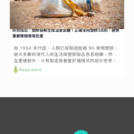
研究指出：塑膠裂解生成溫室氣體！正確使用塑膠3法則，避免
棄置導致環境危害
自 1950 年代起，人類已經製造超過 90 億噸塑膠；
絕大多數的現代人的生活與塑膠製品息息相關，然而
生產過程中，少有製造商著重於循環式的設計思考。
當商品的生命週期到了末端，大量廢棄而無完善控管
Read more
的人為因素，使得環境成了最大的受害者。在太平洋
上有一座由塑膠廢料聚集而成的垃圾島，當中的塑膠
碎片比以往預估的多出16倍，嚴重影響著海洋生態的
食物鏈。