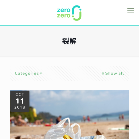
裂解
Categories
Show all
OCT
11
2018