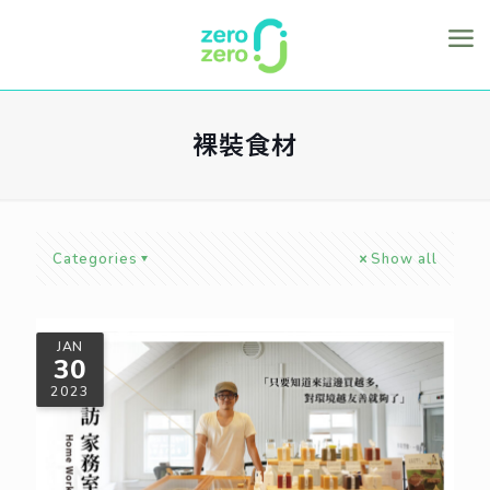
裸裝食材
Categories
Show all
JAN
30
2023