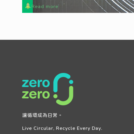
Read more
讓循環成為日常。
Live Circular, Recycle Every Day.