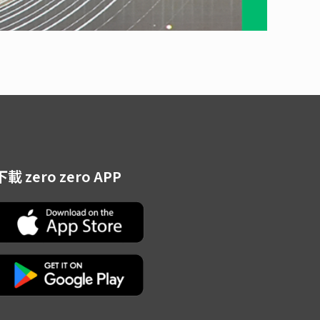
下載 zero zero APP