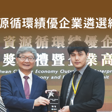
大豐環保榮獲「銀質獎」
獎」的肯定，並於111年10月28日到現場參與頒獎典禮。此獎項可以說是肯
勵資源循環績優企業，鼓勵國內業者積極促進再生粒料循環利用，並朝向跨界合