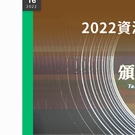
16
2022
2022循環經濟績優企業遴選結果出爐—
大豐環保非常榮幸能獲得環保署資源循環績優企業「循環組銀質
效。環保署以政策引導的方式，推動資源循環零廢棄，頒獎獎