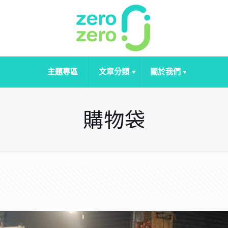
主題專區
文章分類
關於我們
購物袋