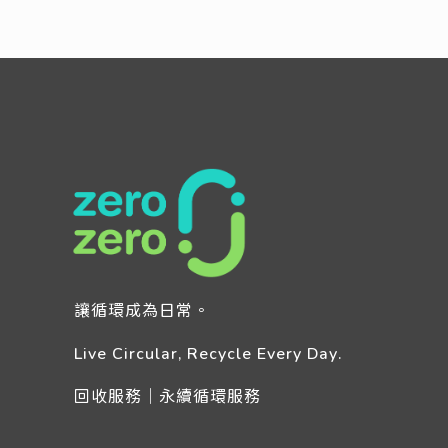
讓循環成為日常。
Live Circular, Recycle Every Day.
回收服務｜永續循環服務