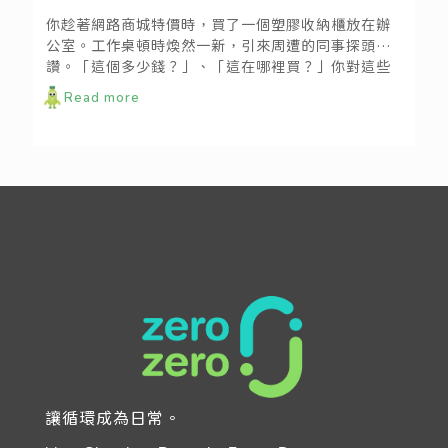
你趁著網路商城特價時，買了一個塑膠收納櫃放在辦
公室。工作桌頓時煥然一新，引來周遭的同事探頭稱
讚。「這個多少錢？」、「這在哪裡買？」你對這些
問題能夠侃侃而談，卻不一定接得住這樣的提問：
Read more
「這可以回收嗎？」
讓循環成為日常。