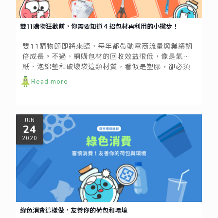
雙11購物狂歡前，你需要知道４招包材再利用的小撇步！
雙11購物節即將來臨，每年都帶動電商流量與業績翻
倍成長。不過，網購包材的回收效益很低，像是氣泡
紙、泡綿墊和破壞袋這類材質，看似是塑膠，卻必須
以一般垃圾丟棄；於是在眾人愉快購物之餘，巨量的
Read more
包材垃圾也潛藏而出！
JUN
24
2020
綠色消費這樣做，友善你的荷包和環境