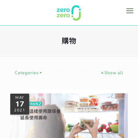
購物
Categories
Show all
MAY
17
2021