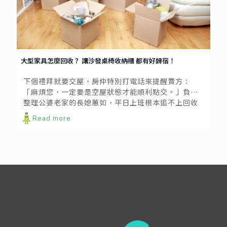
大型家具怎麼回收？ 讓沙發桌椅收納櫃 都有好歸宿！
下個禮拜就要交屋，房仲特別打電話來提醒賣方：
「麻煩您，一定要是空屋狀態才能順利點交。」負責
整理公婆老家的長媳蕙如，平日上班根本追不上回收
車，小夫妻倆只有假日能騰出幾個小時空檔，面對那
Read more
滿屋子的陳年雜物與大型家具，她非常沮喪：「到底
該怎麼辦啊？」 使用zero zero 線上預約回收清運，
解決蕙如對回收的50道陰影，但是哪些家具能夠回
收，哪些歸類為廢棄物清運呢？