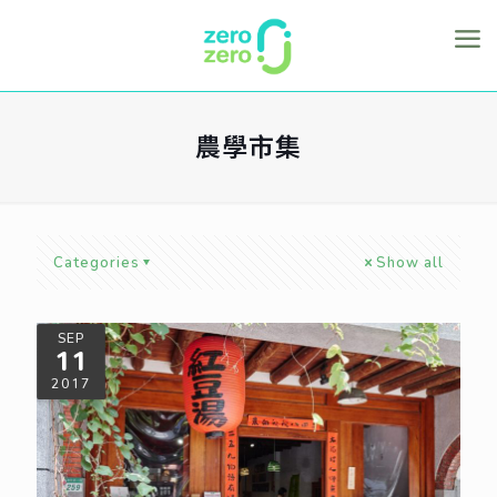
農學市集
Categories
Show all
SEP
11
2017