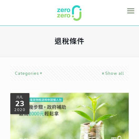
退稅條件
Categories
Show all
JUL
23
2020