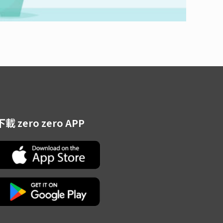
下載 zero zero APP