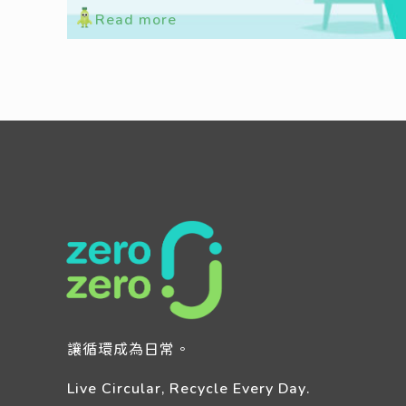
Read more
讓循環成為日常。
Live Circular, Recycle Every Day.