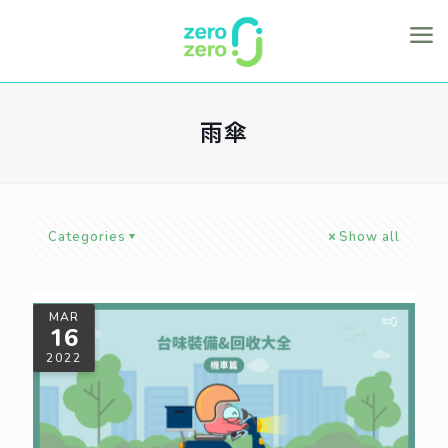
雨傘
Categories
Show all
MAR
16
2022