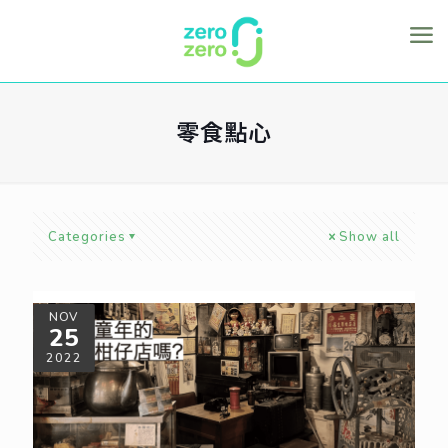
零食點心
Categories
Show all
NOV
25
2022