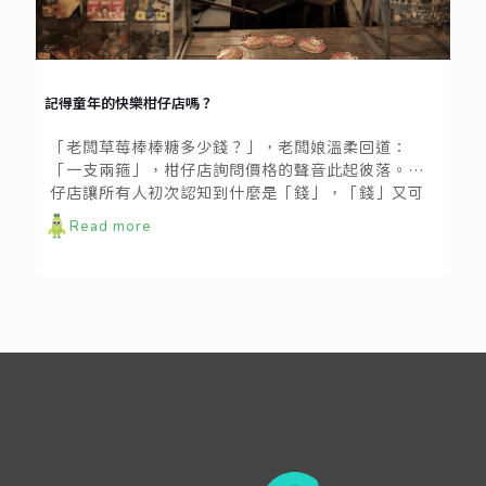
記得童年的快樂柑仔店嗎？
「老闆草莓棒棒糖多少錢？」，老闆娘溫柔回道：
「一支兩箍」，柑仔店詢問價格的聲音此起彼落。柑
仔店讓所有人初次認知到什麼是「錢」，「錢」又可
以做什麼？如何將手中這十塊錢的快樂值最大化，是
Read more
小時候最大的課題絕非難題。長大後重返柑仔店，回
味當時被零食包圍的幸福，沒人會忘記第一次在柑仔
店血拚的回憶。