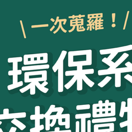
指南，大學生、上班族、閨蜜送禮都適用！
得要昂貴，但一定是別具意義的；今年不妨選擇一份環保禮物，除了讓對方展現