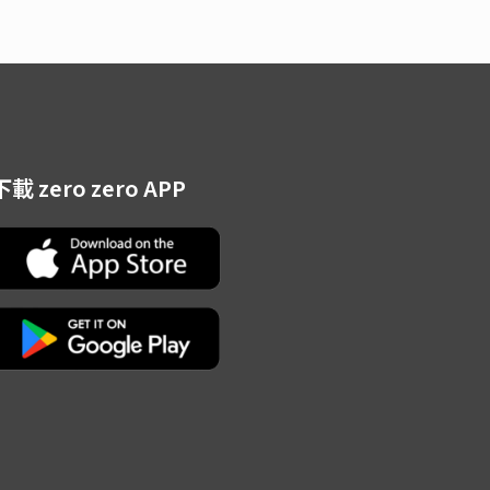
下載 zero zero APP