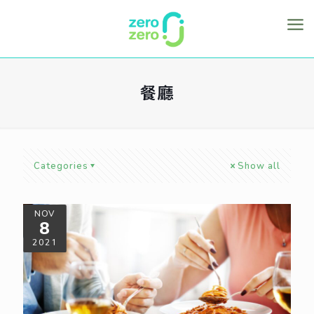
餐廳
Categories
Show all
NOV
8
2021